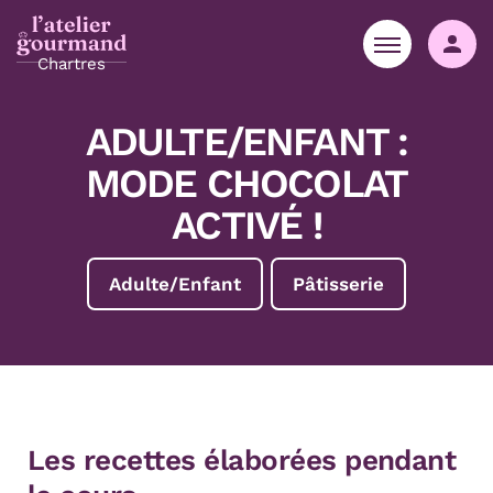
Aller au contenu
Aller à la navigation principale
Aller menu pied de page
Co
Chartres
ADULTE/ENFANT :
MODE CHOCOLAT
ACTIVÉ !
Adulte/Enfant
Pâtisserie
Les recettes élaborées pendant