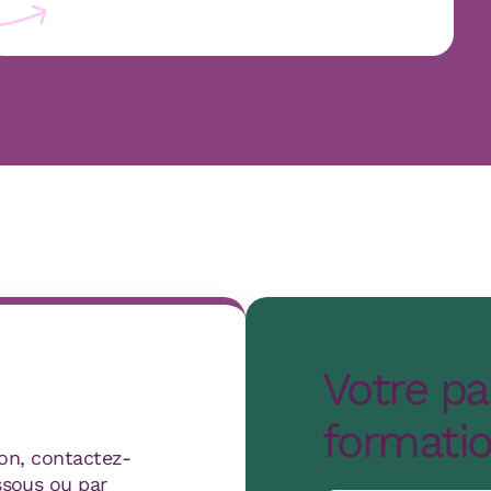
Votre pa
formati
ion, contactez-
ssous ou par