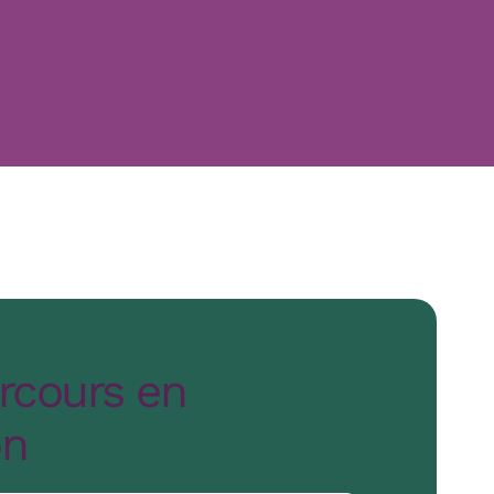
rcours en
on