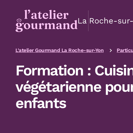
Aller au contenu
Aller à la navigation principale
Aller menu pied de page
La Roche-sur
L'atelier Gourmand La Roche-sur-Yon
Particu
Formation : Cuisi
végétarienne pour
enfants