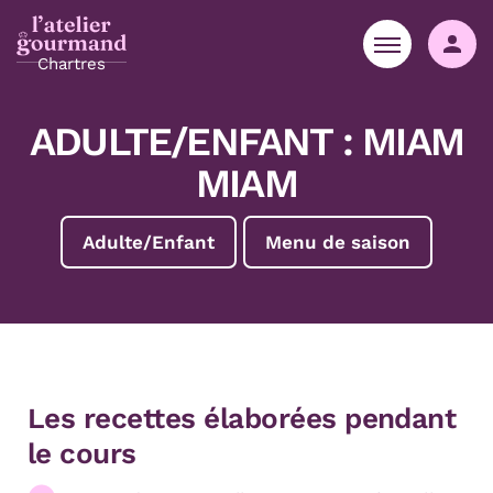
Aller au contenu
Aller à la navigation principale
Aller menu pied de page
Co
Chartres
ADULTE/ENFANT : MIAM
MIAM
Adulte/Enfant
Menu de saison
Les recettes élaborées pendant
le cours