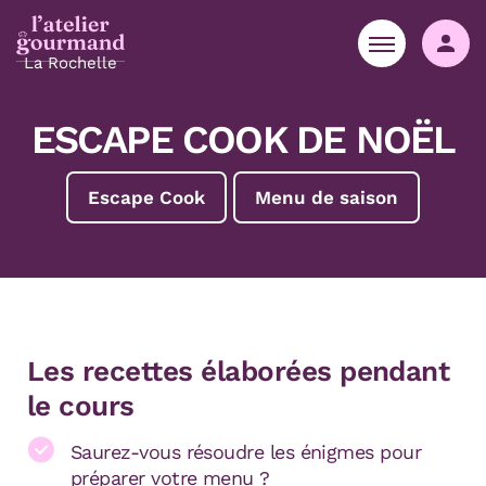
Aller au contenu
Aller à la navigation principale
Aller menu pied de page
Co
La Rochelle
ESCAPE COOK DE NOËL
Escape Cook
Menu de saison
Les recettes élaborées pendant
le cours
Saurez-vous résoudre les énigmes pour
préparer votre menu ?